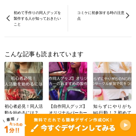
初めて手作りの同人グッズを
コミケに初参加する時の注意
製作する人が知っておきたい
点
こと
こんな記事も読まれています
初心者必見！同人活
【自作同人グッズ】
知らずにやりがち
動を始めるには？
オリジナルパーカー
NG行動！？初めて
のおすすめの製作方
のサークル参加で心
法をご紹介
がけたほうがいいこ
と