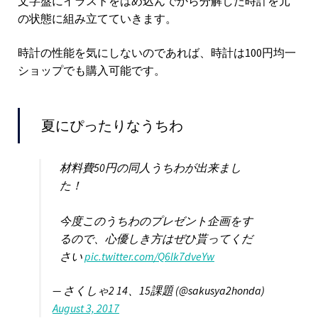
文字盤にイラストをはめ込んでから分解した時計を元
の状態に組み立てていきます。
時計の性能を気にしないのであれば、時計は100円均一
ショップでも購入可能です。
夏にぴったりなうちわ
材料費50円の同人うちわが出来まし
た！
今度このうちわのプレゼント企画をす
るので、心優しき方はぜひ貰ってくだ
さい
pic.twitter.com/Q6lk7dveYw
— さくしゃ2 14、15課題 (@sakusya2honda)
August 3, 2017