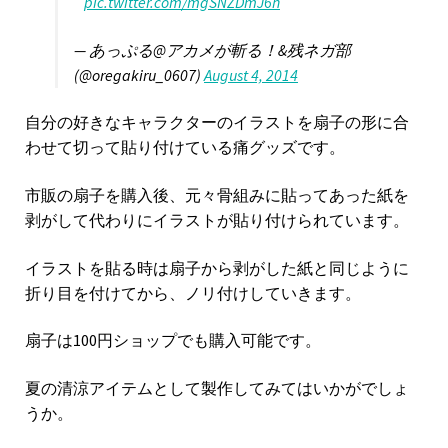
pic.twitter.com/mgSNZDmJ6h
— あっぷる@アカメが斬る！&残ネガ部
(@oregakiru_0607)
August 4, 2014
自分の好きなキャラクターのイラストを扇子の形に合
わせて切って貼り付けている痛グッズです。
市販の扇子を購入後、元々骨組みに貼ってあった紙を
剥がして代わりにイラストが貼り付けられています。
イラストを貼る時は扇子から剥がした紙と同じように
折り目を付けてから、ノリ付けしていきます。
扇子は100円ショップでも購入可能です。
夏の清涼アイテムとして製作してみてはいかがでしょ
うか。