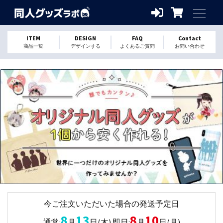
ITEM
DESIGN
FAQ
Contact
商品一覧
デザインする
よくあるご質問
お問い合わせ
今ご注文いただいた場合の発送予定日
8
13
8
10
通常:
月
日
(木)
即日
:
月
日
(月)