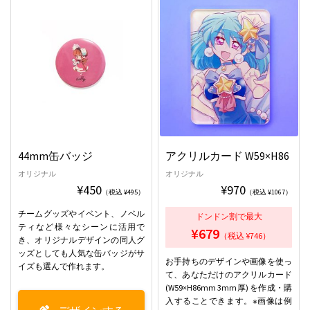
44mm缶バッジ
アクリルカード W59×H86
オリジナル
オリジナル
¥450
¥970
（税込 ¥495）
（税込 ¥1067）
チームグッズやイベント、ノベル
ドンドン割で最大
ティなど様々なシーンに活用で
¥679
（税込 ¥746）
き、オリジナルデザインの同人グ
ッズとしても人気な缶バッジがサ
お手持ちのデザインや画像を使っ
イズも選んで作れます。
て、あなただけのアクリルカード
(W59×H86mm 3mm厚) を作成・購
入することできます。※画像は例