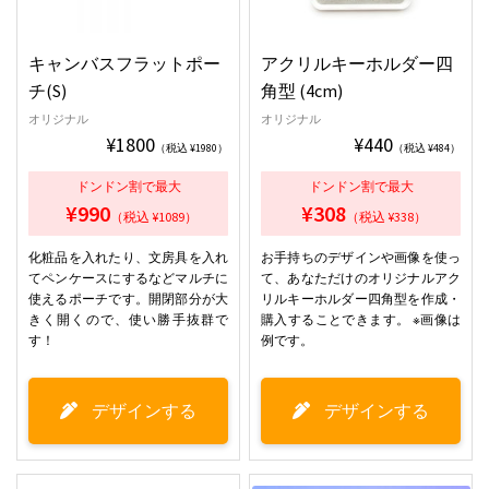
キャンバスフラットポー
アクリルキーホルダー四
チ(S)
角型 (4cm)
オリジナル
オリジナル
¥1800
¥440
（税込 ¥1980）
（税込 ¥484）
ドンドン割で最大
ドンドン割で最大
¥990
¥308
（税込 ¥1089）
（税込 ¥338）
化粧品を入れたり、文房具を入れ
お手持ちのデザインや画像を使っ
てペンケースにするなどマルチに
て、あなただけのオリジナルアク
使えるポーチです。開閉部分が大
リルキーホルダー四角型を作成・
きく開くので、使い勝手抜群で
購入することできます。 ※画像は
す！
例です。
デザインする
デザインする