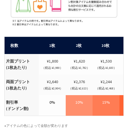
枚数
1枚
2枚
10枚
片面プリント
¥1,800
¥1,620
¥1,530
(1枚あたり)
（税込 ¥1,980）
（税込 ¥1,782）
（税込 ¥1,683）
（税
両面プリント
¥2,640
¥2,376
¥2,244
(1枚あたり)
（税込 ¥2,904）
（税込 ¥2,613）
（税込 ¥2,468）
（税
割引率
0%
10%
15%
(ドンドン割)
※アイテムの色によって金額が変わります