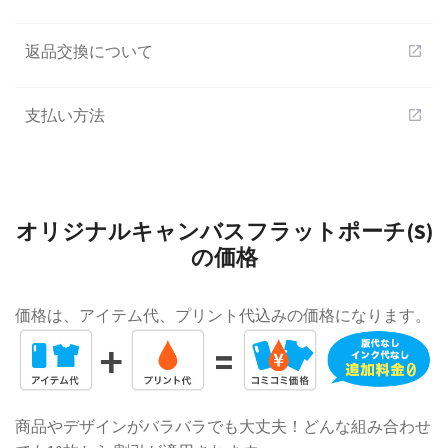
返品交換について
open_in_new
支払い方法
open_in_new
オリジナルキャンバスフラットポーチ(S)
の価格
価格は、アイテム代、プリント代込みの価格になります。
商品やデザインがバラバラでも大丈夫！どんな組み合わせ