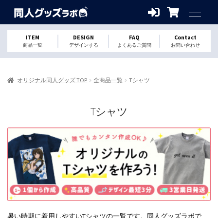
ITEM
DESIGN
FAQ
Contact
商品一覧
デザインする
よくあるご質問
お問い合わせ
オリジナル同人グッズ TOP
全商品一覧
Tシャツ
Tシャツ
暑い時期に着用しやすいTシャツの一覧です。同人グッズラボで