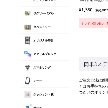
iPhone 14 Pro 手帳型スマホ
¥
1,550
（税込 ¥17
ジグソーパズル
ドンドン割で最大
タペストリー
オリジナル時計
アクリルブロック
簡単3ス
スマホリング
ご注文方法は簡
ミラー
くはお手持ちの
つだけのオリジ
クッション・枕
ポーチ