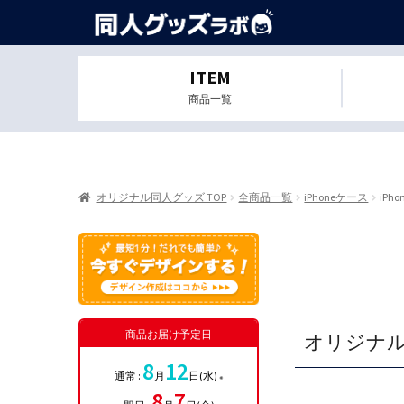
ITEM
商品一覧
オリジナル同人グッズ TOP
全商品一覧
iPhoneケース
iPhon
商品お届け予定日
オリジナルi
8
12
通常 :
月
日(水)
※
8
7