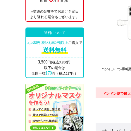
即日
:
月
日(金)
※交通の影響等でお届け予定日
より遅れる場合もございます。
送料について
3,500
円(税込3,850円)以上
ご購入で
送料無料
3,500
円(税込3,850円)
以下の場合は
iPhone 14 Pr
170
全国一律
円（税込187円）
ドンドン割で最大