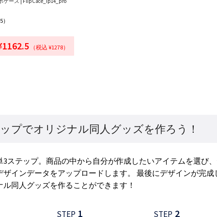
ケース | FlipCace_ip14_pro
05）
¥1162.5
（税込 ¥1278）
テップでオリジナル同人グッズを作ろう！
単3ステップ。商品の中から自分が作成したいアイテムを選び
デザインデータをアップロードします。 最後にデザインが完成
ナル同人グッズを作ることができます！
1
2
STEP
STEP