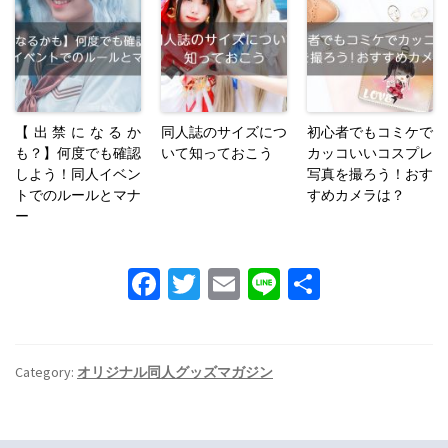
【出禁になるか
同人誌のサイズにつ
初心者でもコミケで
も？】何度でも確認
いて知っておこう
カッコいいコスプレ
しよう！同人イベン
写真を撮ろう！おす
トでのルールとマナ
すめカメラは？
ー
Fa
T
E
Li
S
ce
wi
m
n
h
b
tt
ai
e
ar
o
er
l
e
Category:
オリジナル同人グッズマガジン
o
k