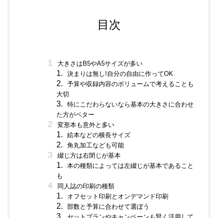
目次
大きさはB5やA5サイズが多い
決まりは無し!自分の自由に作ってOK
予算や収録内容のボリュームで考えることも
大切
特にこだわらないなら基本の大きさに合わせ
た方がベター
変形本も意外と多い
絵本などの横長サイズ
角丸加工なども可能
綴じ方は右閉じが基本
本の種類によっては左綴じが基本であること
も
同人誌の印刷の種類
オフセット印刷とオンデマンド印刷
部数と予算に合わせて選ぼう
セットプランやキャンペーンも賢く活用して