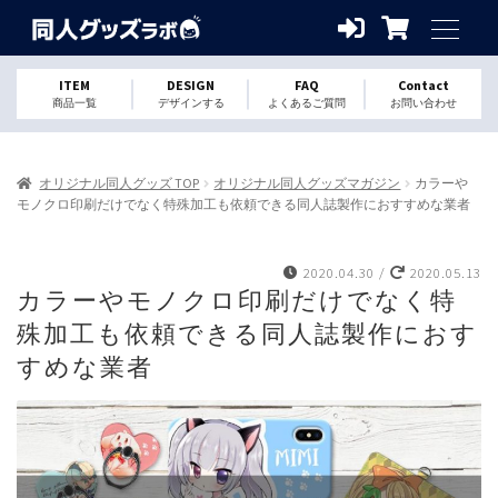
ITEM
DESIGN
FAQ
Contact
商品一覧
デザインする
よくあるご質問
お問い合わせ
オリジナル同人グッズ TOP
オリジナル同人グッズマガジン
カラーや
モノクロ印刷だけでなく特殊加工も依頼できる同人誌製作におすすめな業者
2020.04.30
/
2020.05.13
カラーやモノクロ印刷だけでなく特
殊加工も依頼できる同人誌製作におす
すめな業者