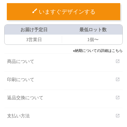
いますぐデザインする
お届け予定日
最低ロット数
3営業日
1個〜
※納期についての詳細はこちら
商品について
open_in_new
印刷について
open_in_new
返品交換について
open_in_new
支払い方法
open_in_new