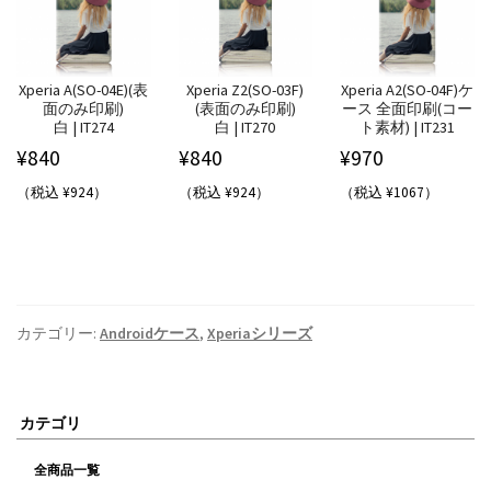
Xperia A(SO-04E)(表
Xperia Z2(SO-03F)
Xperia A2(SO-04F)ケ
面のみ印刷)
(表面のみ印刷)
ース 全面印刷(コー
白 | IT274
白 | IT270
ト素材) | IT231
¥
840
¥
840
¥
970
（税込 ¥924）
（税込 ¥924）
（税込 ¥1067）
カテゴリー:
Androidケース
,
Xperiaシリーズ
カテゴリ
全商品一覧