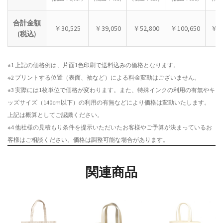
合計金額
￥30,525
￥39,050
￥52,800
￥100,650
￥15
(税込)
※1 上記の価格例は、片面1色印刷で送料込みの価格となります。
※2 プリントする位置（表面、袖など）による料金変動はございません。
※3 実際には1枚単位で価格が変わります。また、特殊インクの利用の有無やキ
ッズサイズ（140cm以下）の利用の有無などにより価格は変動いたします。
上記は概算としてご認識ください。
※4 他社様の見積もり条件を提示いただいたお客様やご予算が決まっているお
客様はご相談ください。価格は調整可能な場合があります。
関連商品