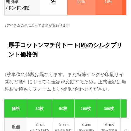
割引率
0%
11%
16%
(ドンドン割)
※アイテムの色によって金額が変わります
厚手コットンマチ付トート(M)のシルクプリ
ント価格例
1枚単位で値段は異なります。また特殊インクや印刷サイ
ズなど条件によっても金額が変動するため、正式金額は無
料お見積もりフォームよりお問い合わせください。
価格
30枚
50枚
100枚
300枚
5
￥925
￥710
￥480
￥305
￥
単価
(税込￥1,017)
(税込￥781)
(税込￥528)
(税込￥335)
(税込