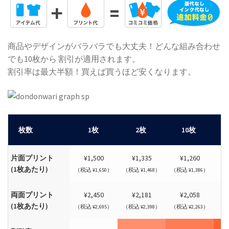
商品やデザインがバラバラでも大丈夫！どんな組み合わせ
でも10枚から 割引が適用されます。
割引率は最大半額！買えば買うほど安くなります。
枚数
1枚
2枚
10枚
片面プリント
¥1,500
¥1,335
¥1,260
(1枚あたり)
（税込 ¥1,650）
（税込 ¥1,468）
（税込 ¥1,386）
（税
両面プリント
¥2,450
¥2,181
¥2,058
(1枚あたり)
（税込 ¥2,695）
（税込 ¥2,398）
（税込 ¥2,263）
（税