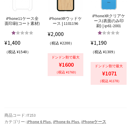
iPhoneXRクリアケ
iPhone11ケース全
iPhoneXRウッドケ
ース(表面のみ印
面印刷(コート素材)
ース | 1101196
刷) | ip61-2001
¥
2,000
5段階中
5.00
5段階中
5.00
¥
1,400
¥
1,190
（税込 ¥2200）
の評価
の評価
（税込 ¥1540）
（税込 ¥1309）
ドンドン割で最大
¥1600
ドンドン割で最大
¥1071
（税込 ¥1760）
（税込 ¥1178）
商品コード:
IT253
カテゴリー:
iPhone 6 Plus
,
iPhone 6s Plus
,
iPhoneケース