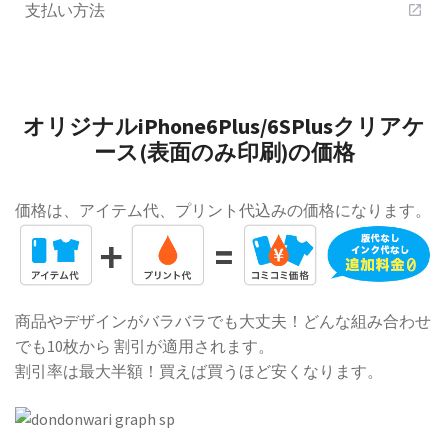
支払い方法
open_in_new
オリジナルiPhone6Plus/6SPlusクリアケ
ース(表面のみ印刷)の価格
価格は、アイテム代、プリント代込みの価格になります。
商品やデザインがバラバラでも大丈夫！どんな組み合わせ
でも10枚から 割引が適用されます。
割引率は最大半額！買えば買うほど安くなります。