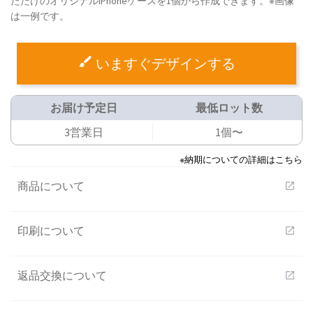
ただけのオリジナルiPhoneケースを1個から作成できます。※画像
は一例です。
いますぐデザインする
お届け予定日
最低ロット数
3営業日
1個〜
※納期についての詳細はこちら
商品について
open_in_new
印刷について
open_in_new
返品交換について
open_in_new