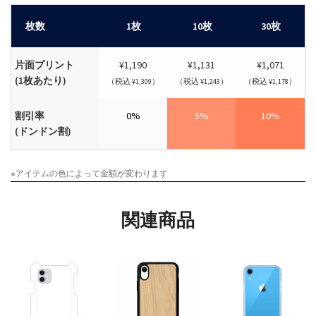
枚数
1枚
10枚
30枚
片面プリント
¥1,190
¥1,131
¥1,071
(1枚あたり)
（税込 ¥1,309）
（税込 ¥1,243）
（税込 ¥1,178）
割引率
0%
5%
10%
(ドンドン割)
※アイテムの色によって金額が変わります
関連商品