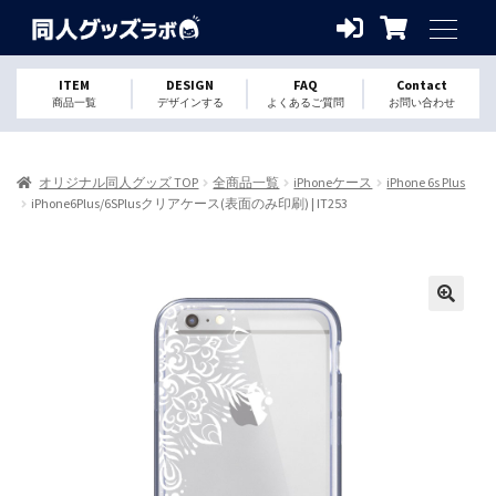
ITEM
DESIGN
FAQ
Contact
商品一覧
デザインする
よくあるご質問
お問い合わせ
オリジナル同人グッズ TOP
全商品一覧
iPhoneケース
iPhone 6s Plus
iPhone6Plus/6SPlusクリアケース(表面のみ印刷) | IT253
🔍