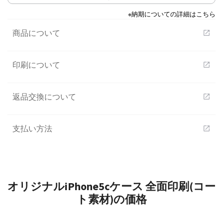
※納期についての詳細はこちら
商品について
open_in_new
印刷について
open_in_new
返品交換について
open_in_new
支払い方法
open_in_new
オリジナルiPhone5cケース 全面印刷(コー
ト素材)の価格