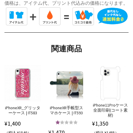
価格は、アイテム代、プリント代込みの価格になります。
関連商品
iPhone11Proケース
iPhoneXR_グリッタ
iPhoneXR手帳型ス
全面印刷(コート素
ーケース | IT583
マホケース | IT593
材)
¥
1,400
¥
1,350
5段階中
5.00
¥
1,470
（税込 ¥1540）
（税込 ¥1485）