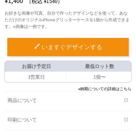
¥
1,400
（税込 ¥1540）
お好きな画像や写真、自分で作ったデザインなどを使って、あな
ただけのオリジナルiPhoneグリッターケースを1個から作成できま
す。※画像は一例です。
いますぐデザインする
お届け予定日
最低ロット数
3営業日
1個〜
※納期についての詳細はこちら
商品について
open_in_new
印刷について
open_in_new