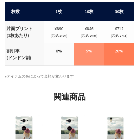
枚数
1枚
10枚
30枚
片面プリント
¥890
¥846
¥712
(1枚あたり)
（税込 ¥979）
（税込 ¥930）
（税込 ¥783）
割引率
0%
5%
20%
(ドンドン割)
※アイテムの色によって金額が変わります
関連商品