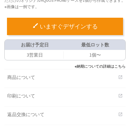
ただけのオリジナルAQUOS PHONEケースを1個から作成できます。
※画像は一例です。
いますぐデザインする
お届け予定日
最低ロット数
3営業日
1個〜
※納期についての詳細はこちら
商品について
open_in_new
印刷について
open_in_new
返品交換について
open_in_new