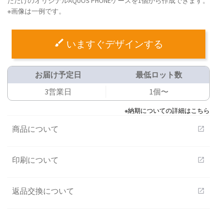
ただけのオリジナルAQUOS PHONEケースを1個から作成できます。
※画像は一例です。
いますぐデザインする
お届け予定日
最低ロット数
3営業日
1個〜
※納期についての詳細はこちら
商品について
open_in_new
印刷について
open_in_new
返品交換について
open_in_new