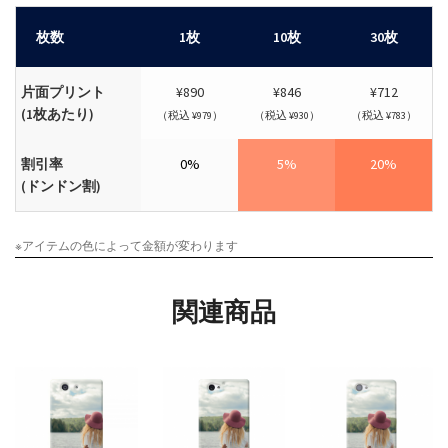
枚数
1枚
10枚
30枚
片面プリント
¥890
¥846
¥712
(1枚あたり)
（税込 ¥979）
（税込 ¥930）
（税込 ¥783）
割引率
0%
5%
20%
(ドンドン割)
※アイテムの色によって金額が変わります
関連商品