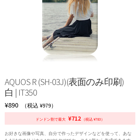
AQUOS R (SH-03J)(表面のみ印刷)
白 | IT350
¥
890
（税込 ¥979）
¥712
ドンドン割で最大
（税込 ¥783）
お好きな画像や写真、自分で作ったデザインなどを使って、あな