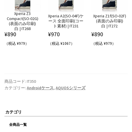
Xperia Z3
Xperia A2(SO-04F)ケ
Xperia Z1f(SO-02F)
Compact(SO-02G)
ース 全面印刷(コー
(表面のみ印刷)
(表面のみ印刷)
ト素材) | IT231
白 | IT272
白 | IT268
¥
890
¥
970
¥
890
（税込 ¥979）
（税込 ¥1067）
（税込 ¥979）
商品コード:
IT350
カテゴリー:
Androidケース
,
AQUOSシリーズ
カテゴリ
全商品一覧