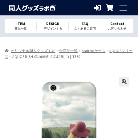
ITEM
DESIGN
FAQ
Contact
商品一覧
デザインする
よくあるご質問
お問い合わせ
オリジナル同人グッズ TOP
全商品一覧
Androidケース
AQUOSシリー
ズ
AQUOS R (SH-03J)(表面のみ印刷)白 | IT350
🔍