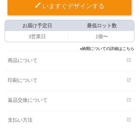
いますぐデザインする
お届け予定日
最低ロット数
3営業日
1個〜
※納期についての詳細はこちら
商品について
open_in_new
印刷について
open_in_new
返品交換について
open_in_new
支払い方法
open_in_new