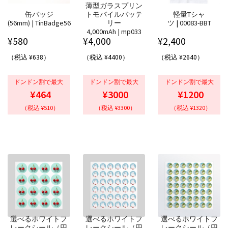
薄型ガラスプリン
缶バッジ
トモバイルバッテ
軽量Tシャ
(56mm) | TinBadge56
リー
ツ | 00083-BBT
4,000mAh | mp033
¥
580
¥
4,000
¥
2,400
（税込 ¥638）
（税込 ¥4400）
（税込 ¥2640）
ドンドン割で最大
ドンドン割で最大
ドンドン割で最大
¥464
¥3000
¥1200
（税込 ¥510）
（税込 ¥3300）
（税込 ¥1320）
選べるホワイトフ
選べるホワイトフ
選べるホワイトフ
レークシール（円
レークシール（円
レークシール（円