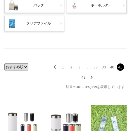
バッグ
キーホルダー
クリアファイル
1
2
3
…
38
39
40
41
42
結果の481～492/499を表示しています