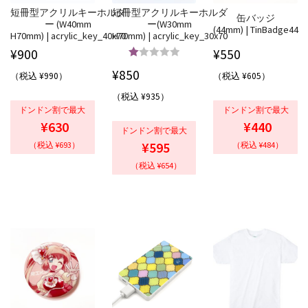
短冊型アクリルキーホルダ
短冊型アクリルキーホルダ
缶バッジ
ー (W40mm
ー(W30mm
(44mm) | TinBadge44
H70mm) | acrylic_key_40x70
H70mm) | acrylic_key_30x70
¥
900
¥
550
5段階中
¥
850
（税込 ¥990）
（税込 ¥605）
4.00
の評
（税込 ¥935）
価
ドンドン割で最大
ドンドン割で最大
¥630
¥440
ドンドン割で最大
¥595
（税込 ¥693）
（税込 ¥484）
（税込 ¥654）