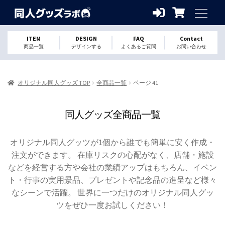
ITEM
DESIGN
FAQ
Contact
商品一覧
デザインする
よくあるご質問
お問い合わせ
オリジナル同人グッズ TOP
全商品一覧
ページ 41
同人グッズ全商品一覧
オリジナル同人グッツが1個から誰でも簡単に安く作成・
注文ができます。 在庫リスクの心配がなく、店舗・施設
などを経営する方や会社の業績アップはもちろん、イベン
ト・行事の実用景品、プレゼントや記念品の進呈など様々
なシーンで活躍。 世界に一つだけのオリジナル同人グッ
ツをぜひ一度お試しください！