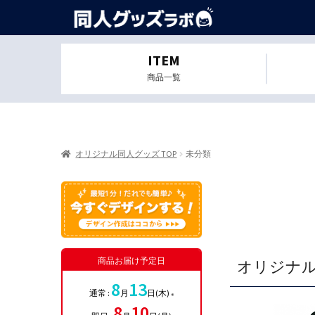
ITEM
商品一覧
オリジナル同人グッズ TOP
未分類
商品お届け予定日
オリジナ
8
13
通常 :
月
日(木)
※
8
10