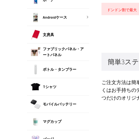
ドンドン割で最大
Androidケース
文房具
ファブリックパネル・ア
ートパネル
簡単3ス
ボトル・タンブラー
ご注文方法は簡
Tシャツ
くはお手持ちの
つだけのオリジ
モバイルバッテリー
マグカップ
バッジ