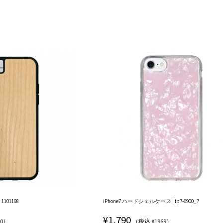
1101198
iPhone7 ハードシェルケース | ip7-6900_7
¥
1,790
70）
（税込 ¥1969）