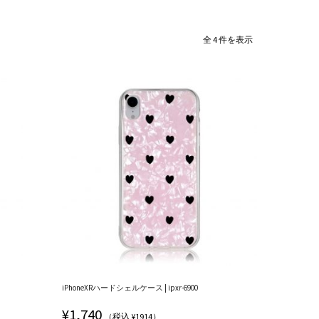
全 4 件を表示
iPhoneXRハードシェルケース | ipxr-6900
¥
1,740
（税込 ¥1914）